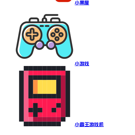
小黑屋
小游戏
小霸王游戏机