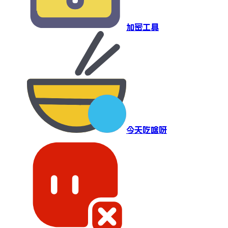
加密工具
今天吃啥呀