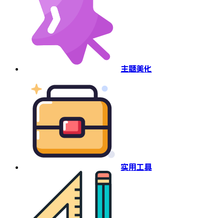
主题美化
实用工具