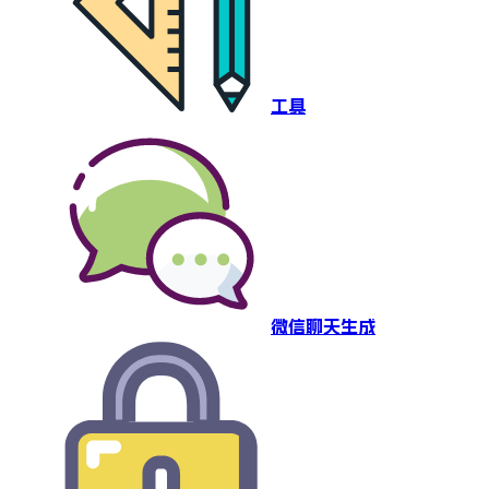
工具
微信聊天生成