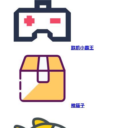
联机小霸王
推箱子