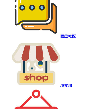
网盘社区
小卖部