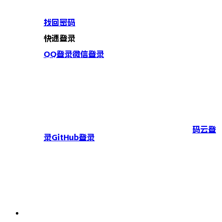
找回密码
快速登录
QQ登录
微信登录
码云登
录
GitHub登录