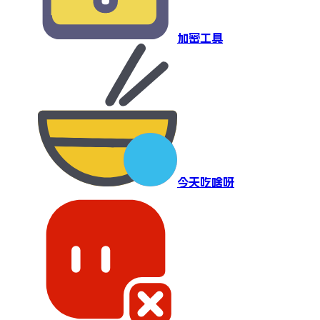
加密工具
今天吃啥呀