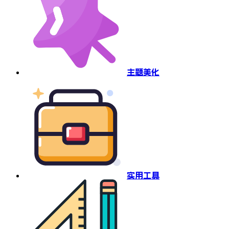
主题美化
实用工具