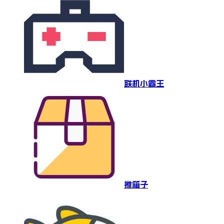
联机小霸王
推箱子