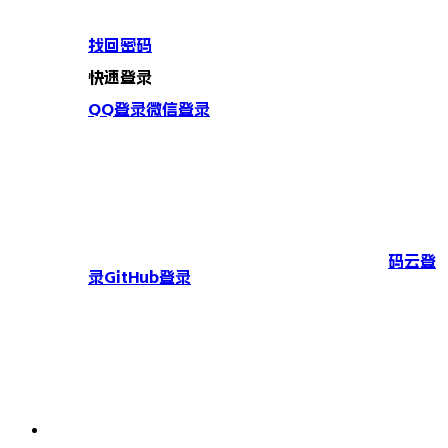
找回密码
快速登录
QQ登录
微信登录
码云登
录
GitHub登录