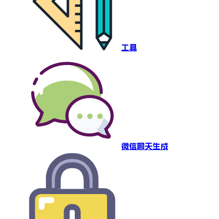
工具
微信聊天生成