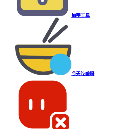
加密工具
今天吃啥呀