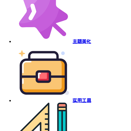
主题美化
实用工具