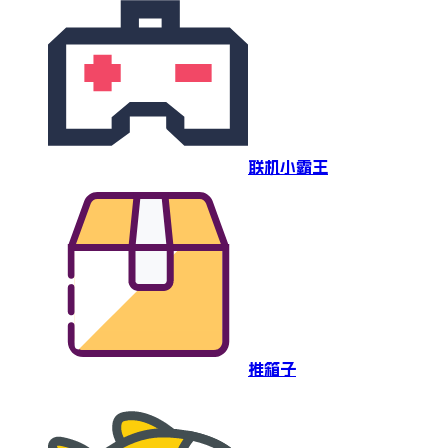
联机小霸王
推箱子