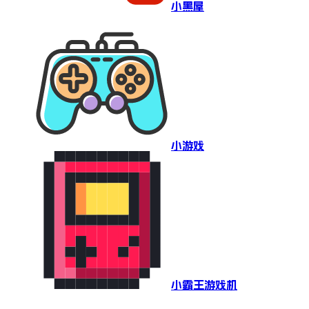
小黑屋
小游戏
小霸王游戏机