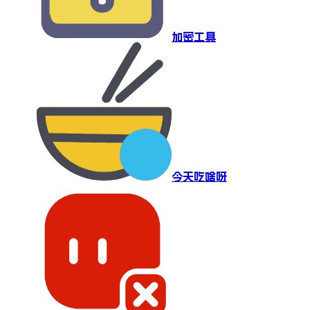
加密工具
今天吃啥呀