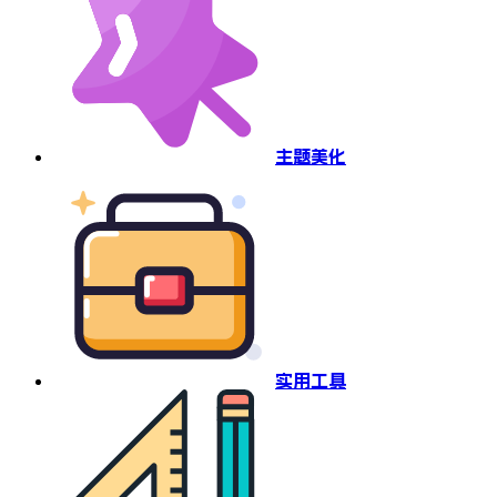
主题美化
实用工具