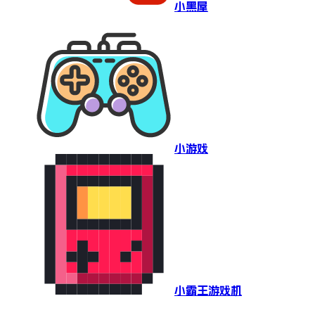
小黑屋
小游戏
小霸王游戏机