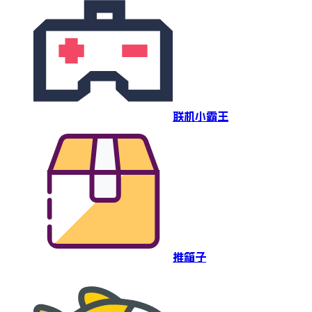
联机小霸王
推箱子