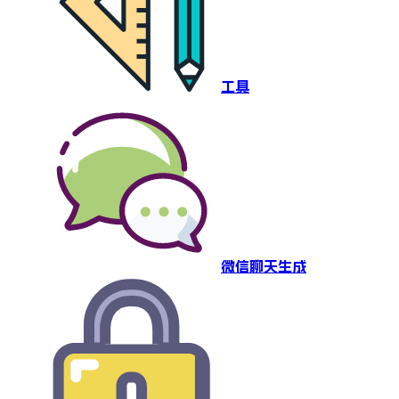
工具
微信聊天生成