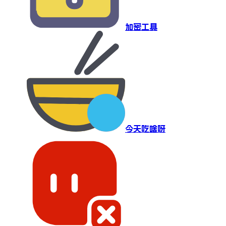
加密工具
今天吃啥呀