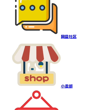
网盘社区
小卖部