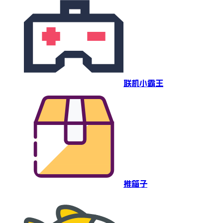
联机小霸王
推箱子