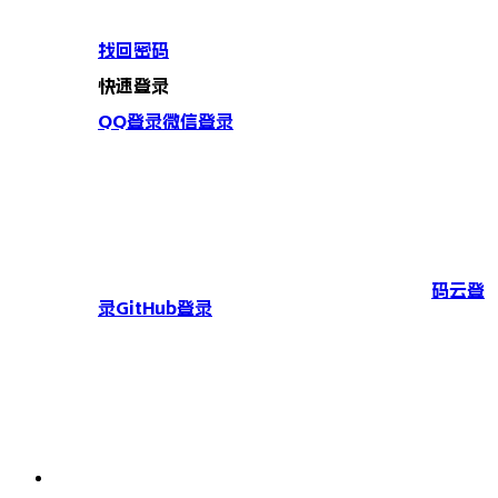
找回密码
快速登录
QQ登录
微信登录
码云登
录
GitHub登录