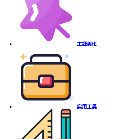
主题美化
实用工具