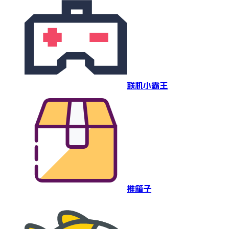
联机小霸王
推箱子