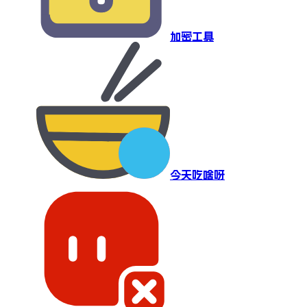
加密工具
今天吃啥呀