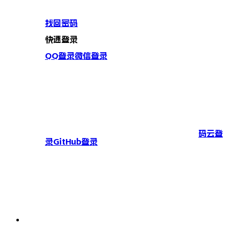
找回密码
快速登录
QQ登录
微信登录
码云登
录
GitHub登录