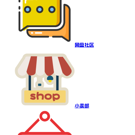
网盘社区
小卖部