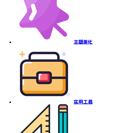
主题美化
实用工具