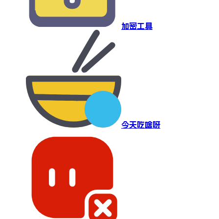
加密工具
今天吃啥呀