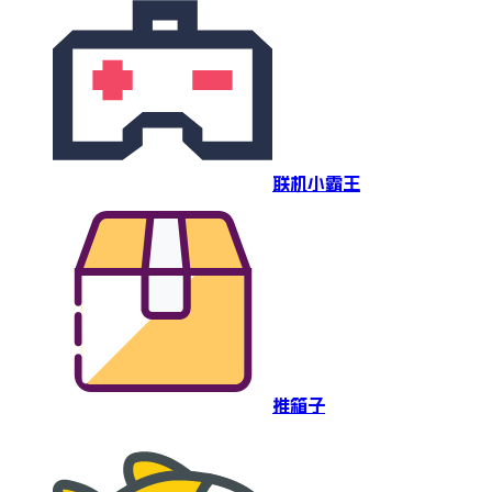
联机小霸王
推箱子