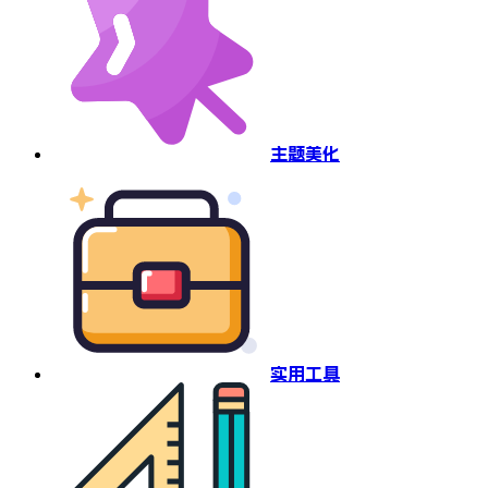
主题美化
实用工具