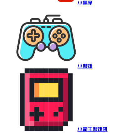
小黑屋
小游戏
小霸王游戏机