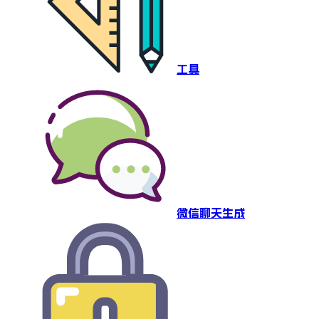
工具
微信聊天生成