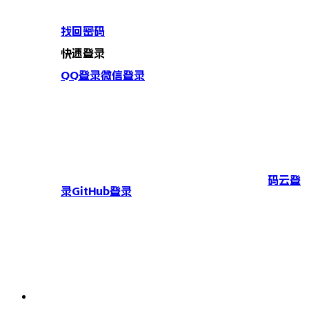
找回密码
快速登录
QQ登录
微信登录
码云登
录
GitHub登录