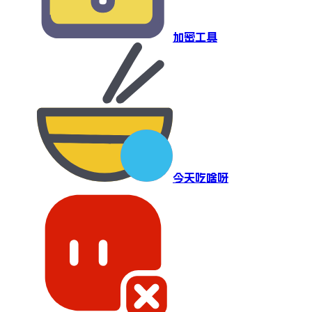
加密工具
今天吃啥呀