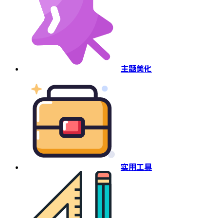
主题美化
实用工具