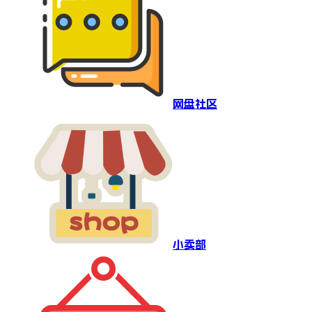
网盘社区
小卖部