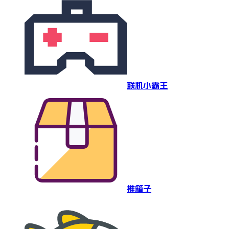
联机小霸王
推箱子