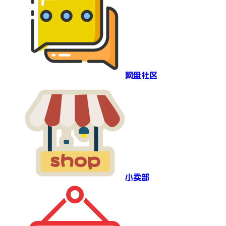
网盘社区
小卖部