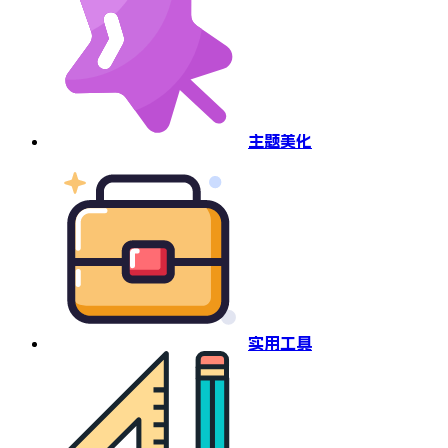
主题美化
实用工具