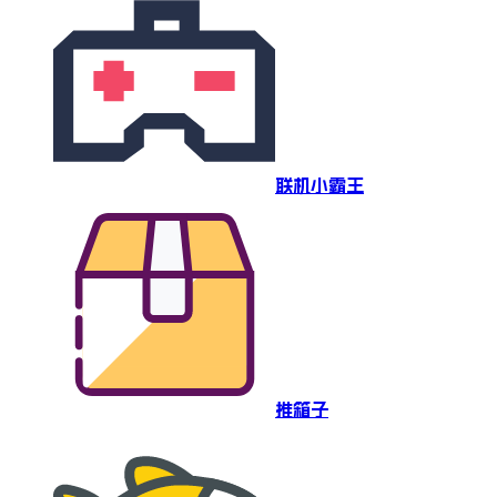
联机小霸王
推箱子