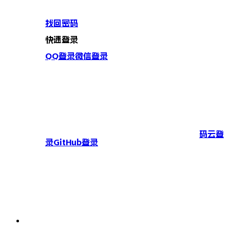
找回密码
快速登录
QQ登录
微信登录
码云登
录
GitHub登录