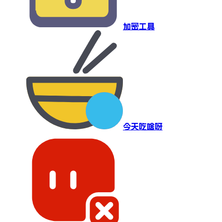
加密工具
今天吃啥呀