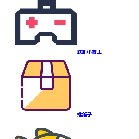
联机小霸王
推箱子