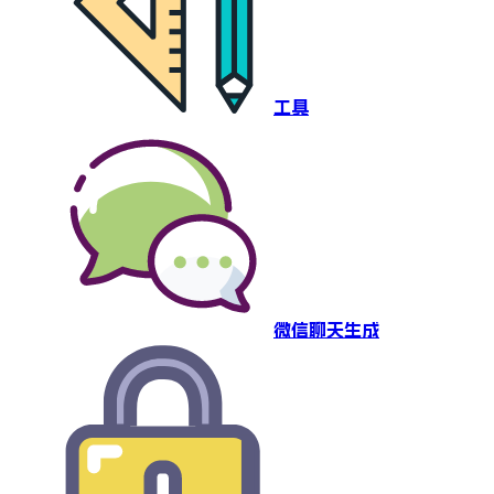
工具
微信聊天生成