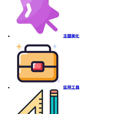
主题美化
实用工具