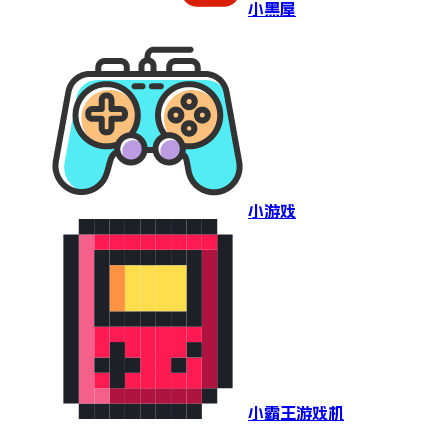
小黑屋
小游戏
小霸王游戏机