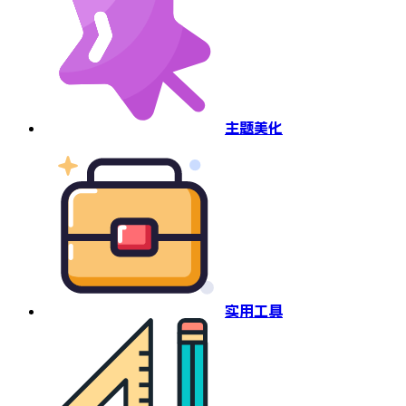
主题美化
实用工具