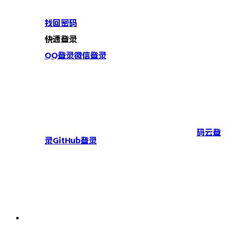
找回密码
快速登录
QQ登录
微信登录
码云登
录
GitHub登录