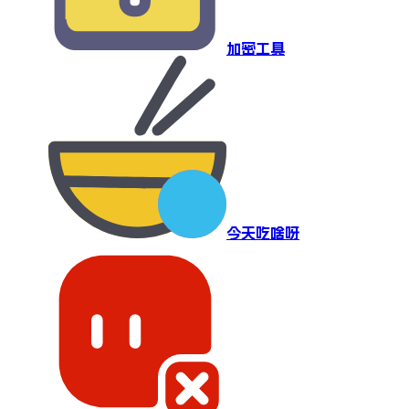
加密工具
今天吃啥呀