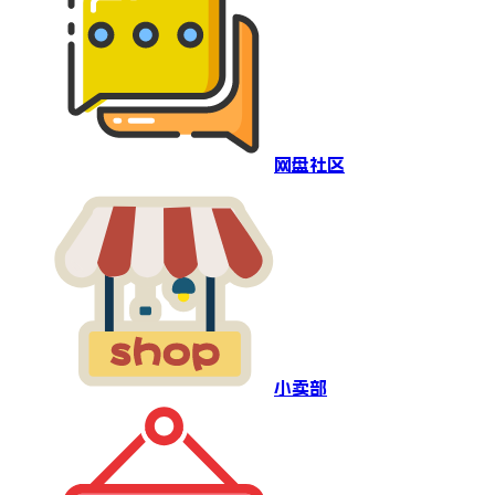
网盘社区
小卖部