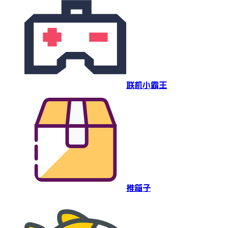
联机小霸王
推箱子