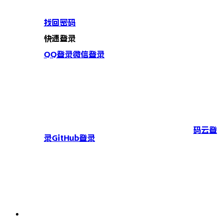
找回密码
快速登录
QQ登录
微信登录
码云登
录
GitHub登录