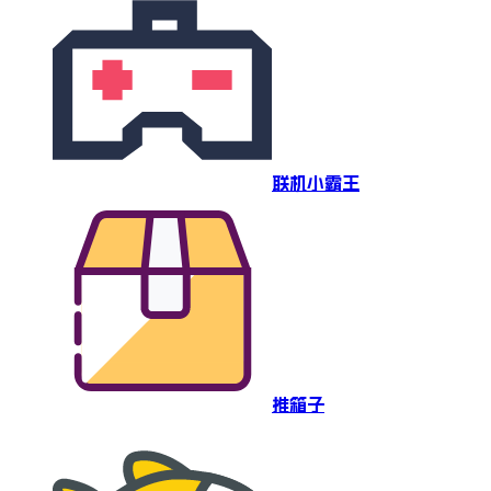
联机小霸王
推箱子