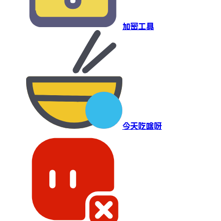
加密工具
今天吃啥呀