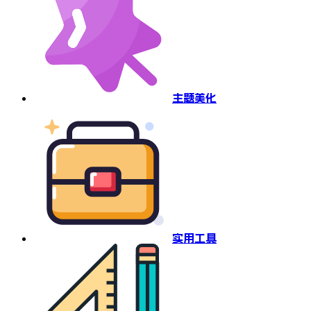
主题美化
实用工具