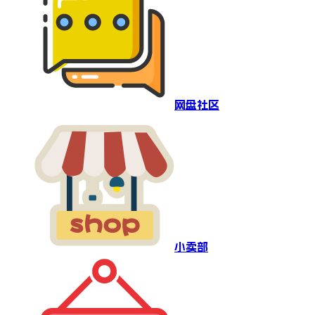
网盘社区
小卖部