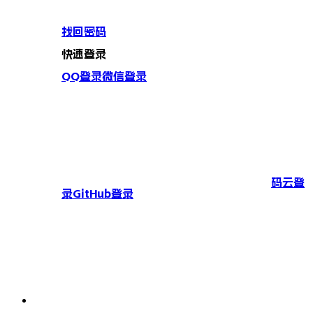
找回密码
快速登录
QQ登录
微信登录
码云登
录
GitHub登录