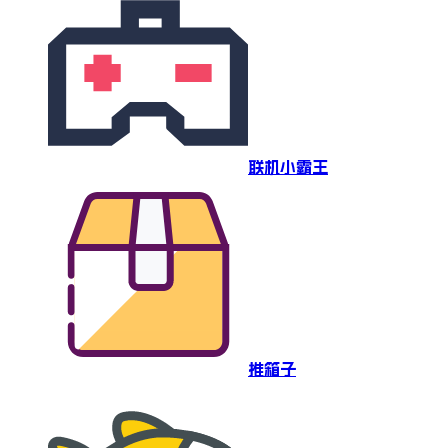
联机小霸王
推箱子