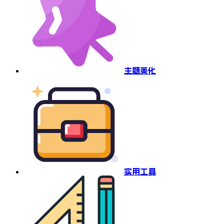
主题美化
实用工具