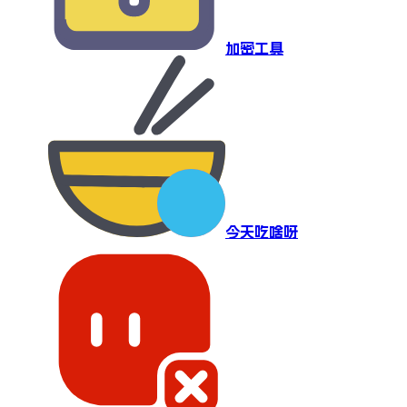
加密工具
今天吃啥呀