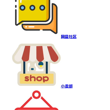
网盘社区
小卖部