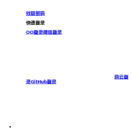
找回密码
快速登录
QQ登录
微信登录
码云登
录
GitHub登录