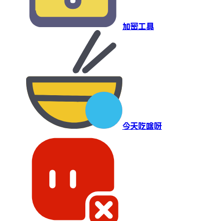
加密工具
今天吃啥呀