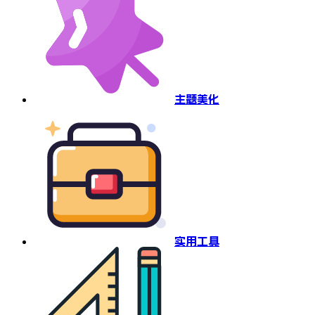
主题美化
实用工具