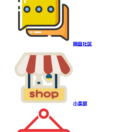
网盘社区
小卖部