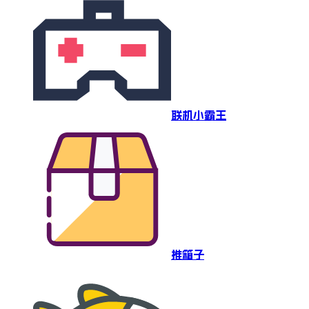
联机小霸王
推箱子