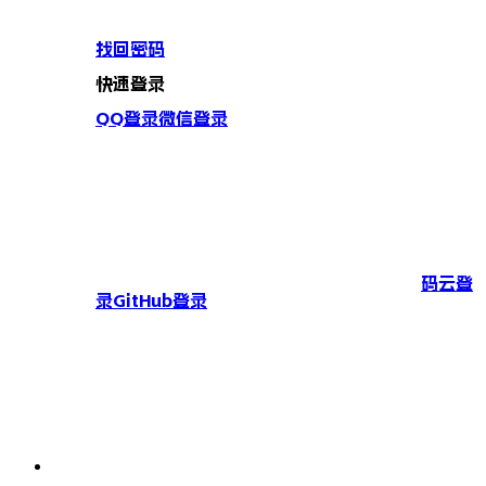
找回密码
快速登录
QQ登录
微信登录
码云登
录
GitHub登录