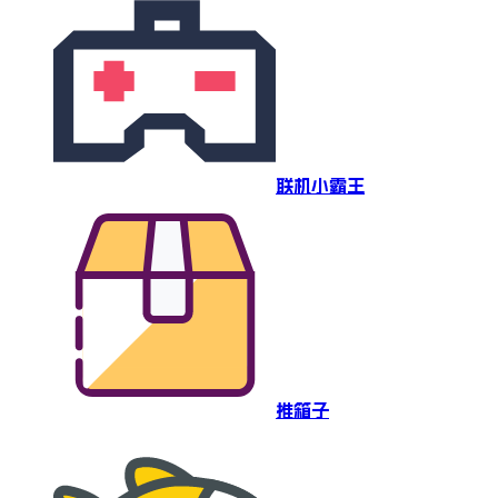
联机小霸王
推箱子