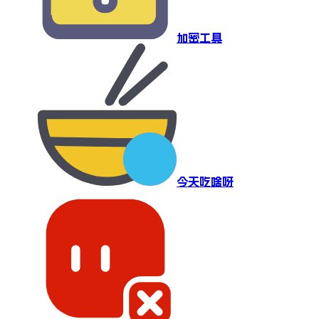
加密工具
今天吃啥呀