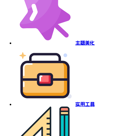
主题美化
实用工具