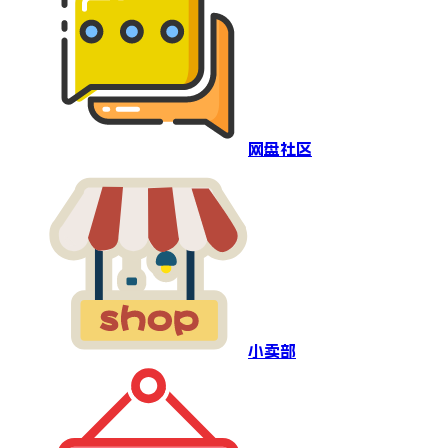
网盘社区
小卖部