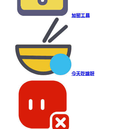
加密工具
今天吃啥呀