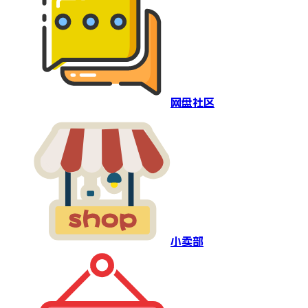
网盘社区
小卖部