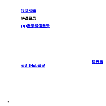
找回密码
快速登录
QQ登录
微信登录
码云登
录
GitHub登录