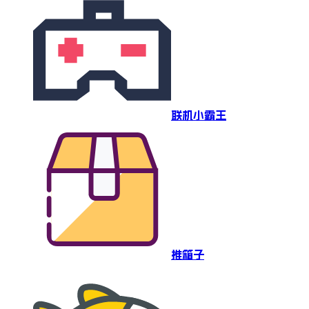
联机小霸王
推箱子