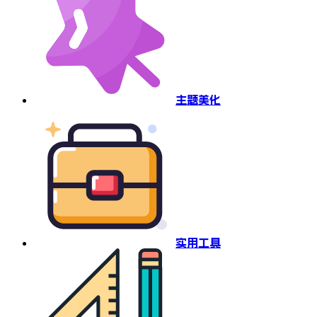
主题美化
实用工具