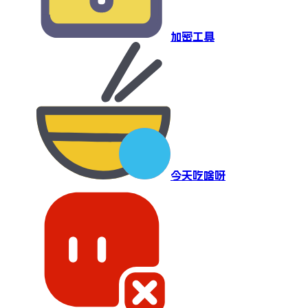
加密工具
今天吃啥呀