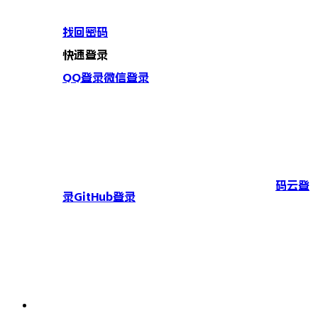
找回密码
快速登录
QQ登录
微信登录
码云登
录
GitHub登录