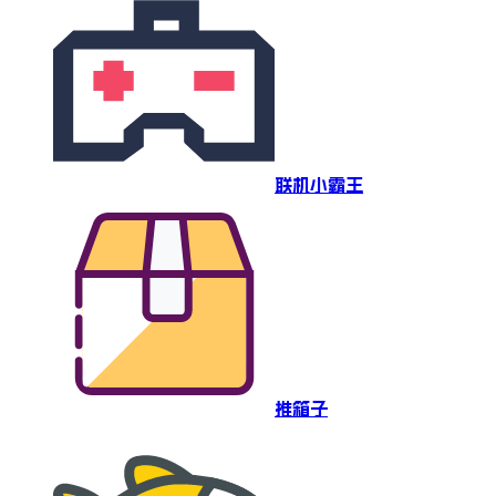
联机小霸王
推箱子