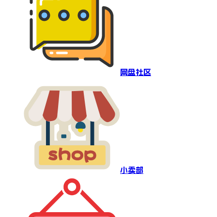
网盘社区
小卖部