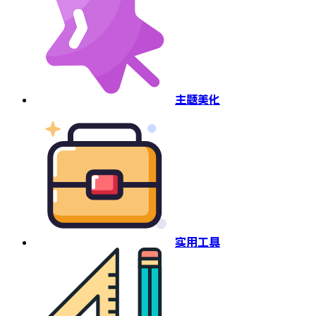
主题美化
实用工具