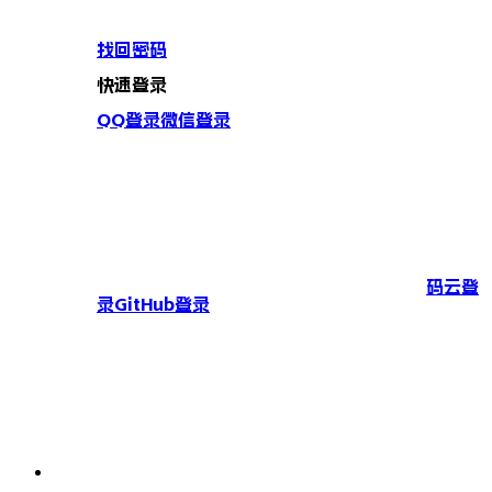
找回密码
快速登录
QQ登录
微信登录
码云登
录
GitHub登录