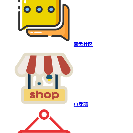
网盘社区
小卖部