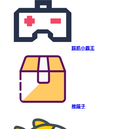
联机小霸王
推箱子