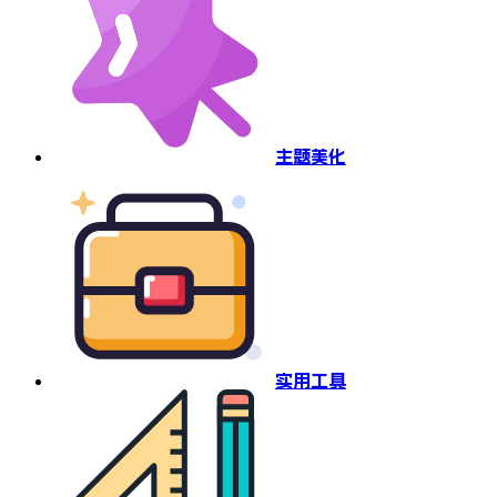
主题美化
实用工具