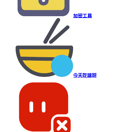
加密工具
今天吃啥呀