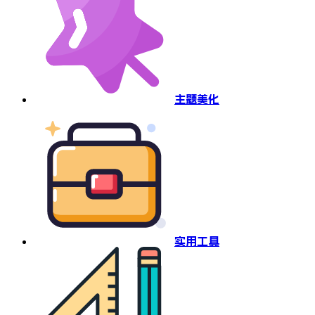
主题美化
实用工具