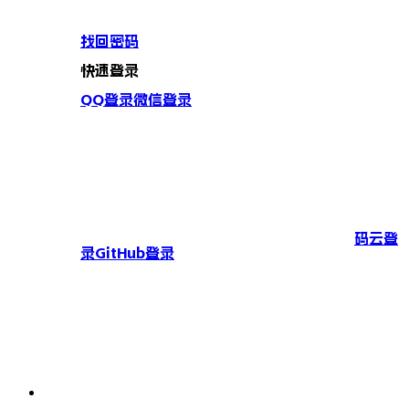
找回密码
快速登录
QQ登录
微信登录
码云登
录
GitHub登录