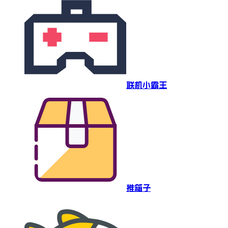
联机小霸王
推箱子