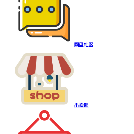
网盘社区
小卖部