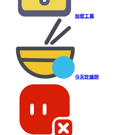
加密工具
今天吃啥呀