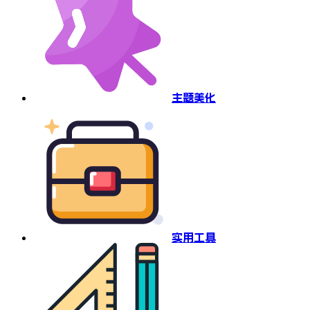
主题美化
实用工具