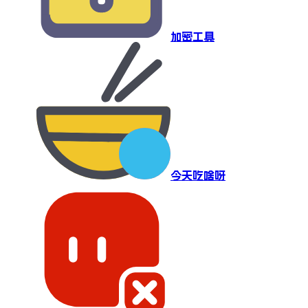
加密工具
今天吃啥呀