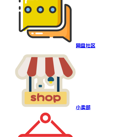
网盘社区
小卖部