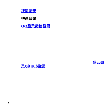
找回密码
快速登录
QQ登录
微信登录
码云登
录
GitHub登录