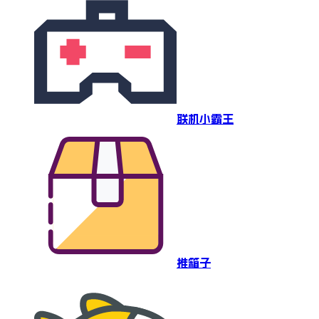
联机小霸王
推箱子