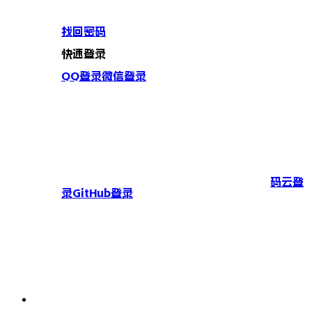
找回密码
快速登录
QQ登录
微信登录
码云登
录
GitHub登录