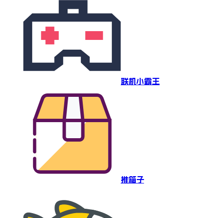
联机小霸王
推箱子