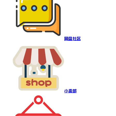
网盘社区
小卖部