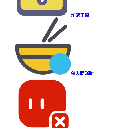
加密工具
今天吃啥呀