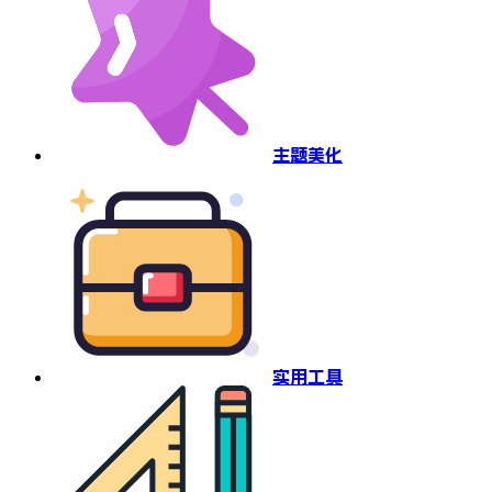
主题美化
实用工具