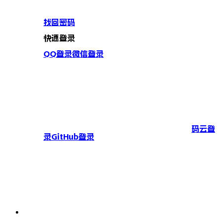
找回密码
快速登录
QQ登录
微信登录
码云登
录
GitHub登录