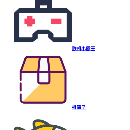
联机小霸王
推箱子