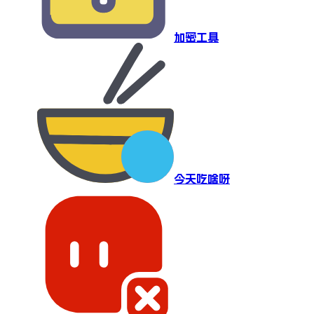
加密工具
今天吃啥呀