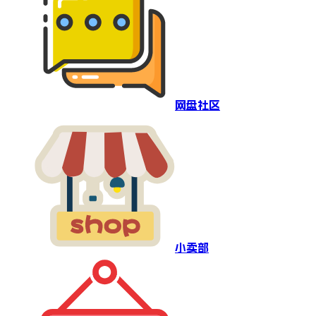
网盘社区
小卖部