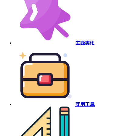
主题美化
实用工具