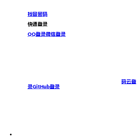
找回密码
快速登录
QQ登录
微信登录
码云登
录
GitHub登录