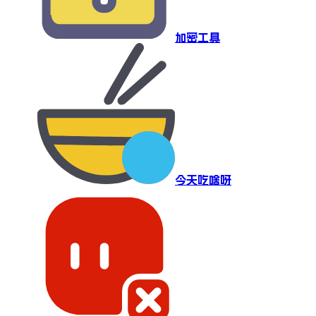
加密工具
今天吃啥呀