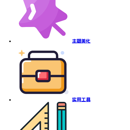
主题美化
实用工具