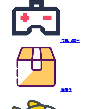
联机小霸王
推箱子