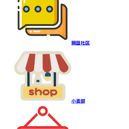
网盘社区
小卖部