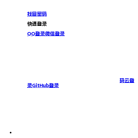
找回密码
快速登录
QQ登录
微信登录
码云登
录
GitHub登录