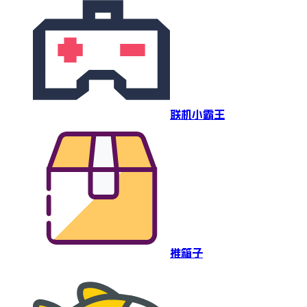
联机小霸王
推箱子