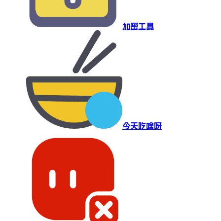
加密工具
今天吃啥呀