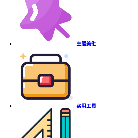
主题美化
实用工具