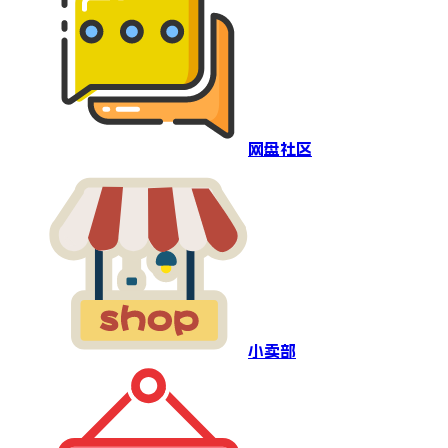
网盘社区
小卖部