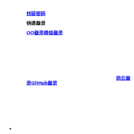
找回密码
快速登录
QQ登录
微信登录
码云登
录
GitHub登录