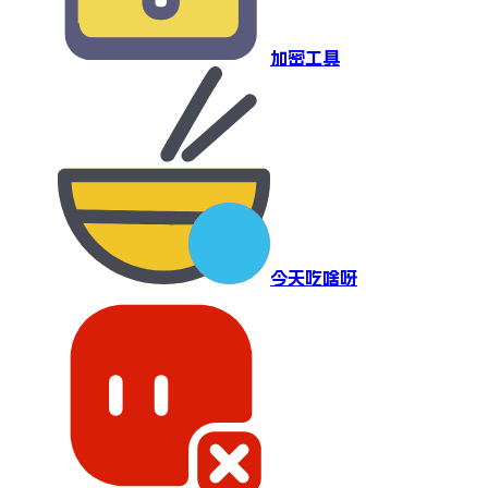
加密工具
今天吃啥呀