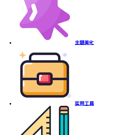
主题美化
实用工具