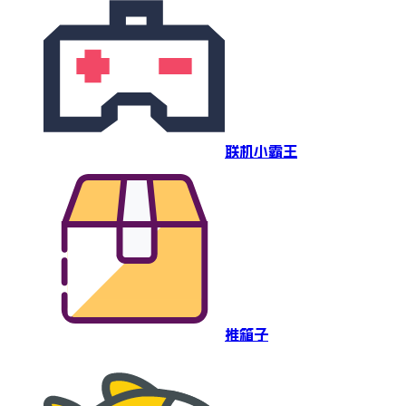
联机小霸王
推箱子