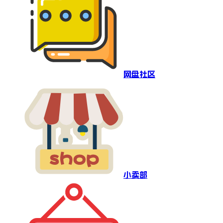
网盘社区
小卖部