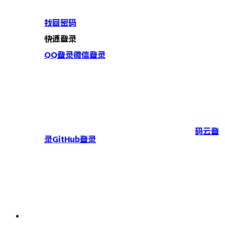
找回密码
快速登录
QQ登录
微信登录
码云登
录
GitHub登录