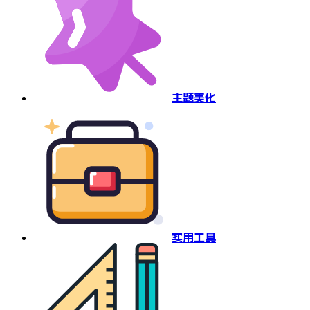
主题美化
实用工具