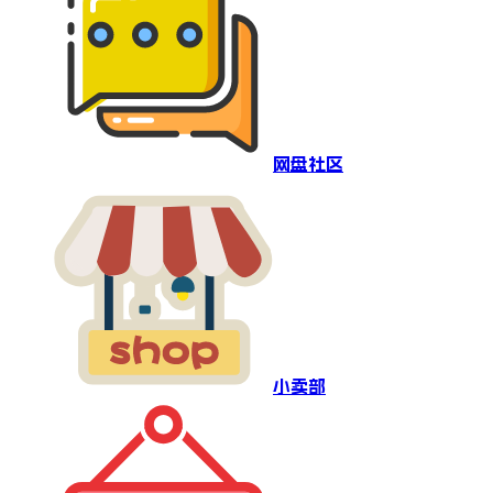
网盘社区
小卖部