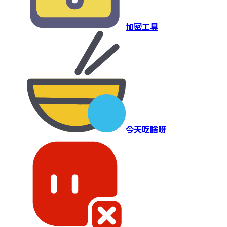
加密工具
今天吃啥呀