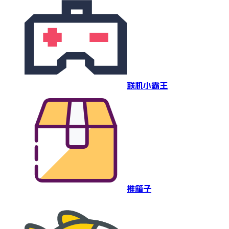
联机小霸王
推箱子