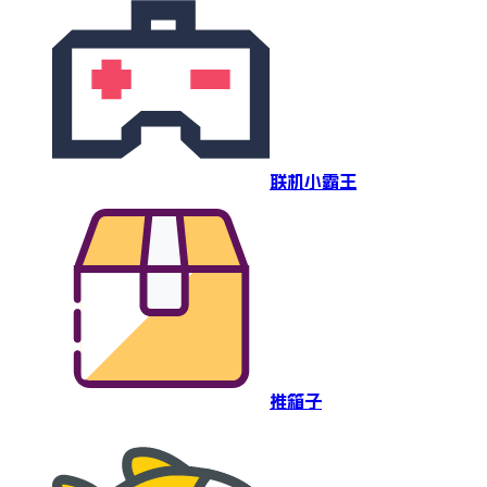
联机小霸王
推箱子