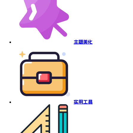
主题美化
实用工具