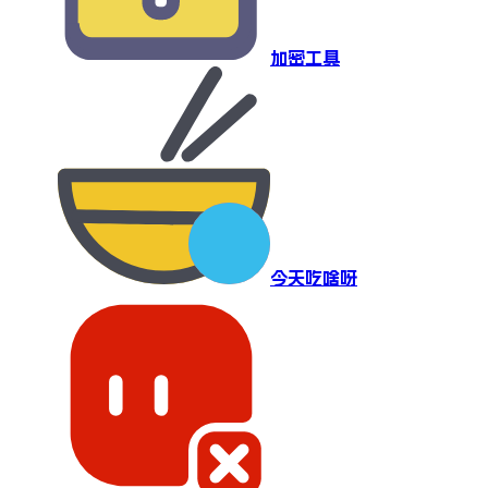
加密工具
今天吃啥呀