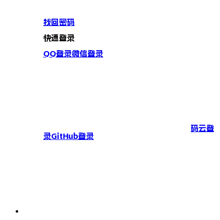
找回密码
快速登录
QQ登录
微信登录
码云登
录
GitHub登录