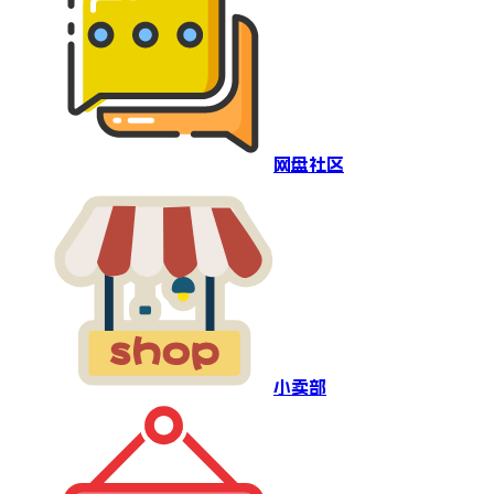
网盘社区
小卖部