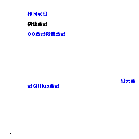
找回密码
快速登录
QQ登录
微信登录
码云登
录
GitHub登录