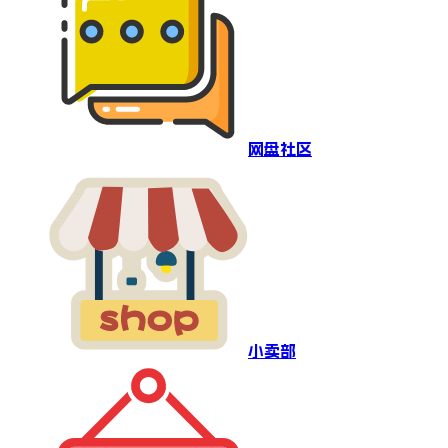
网盘社区
小卖部