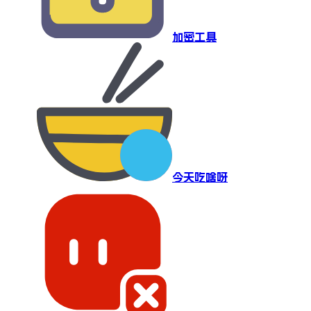
加密工具
今天吃啥呀