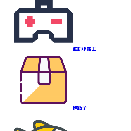
联机小霸王
推箱子