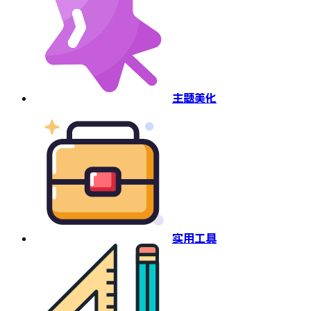
主题美化
实用工具