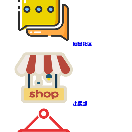
网盘社区
小卖部