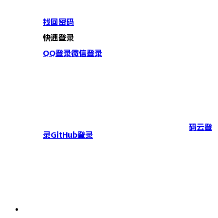
找回密码
快速登录
QQ登录
微信登录
码云登
录
GitHub登录