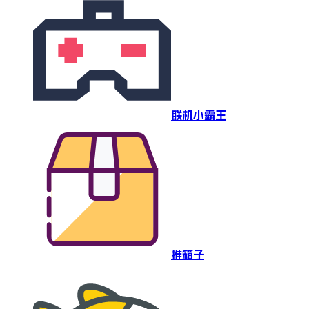
联机小霸王
推箱子