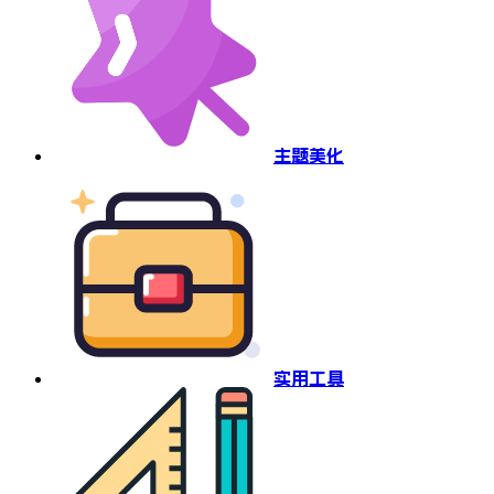
主题美化
实用工具