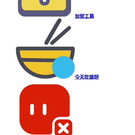
加密工具
今天吃啥呀