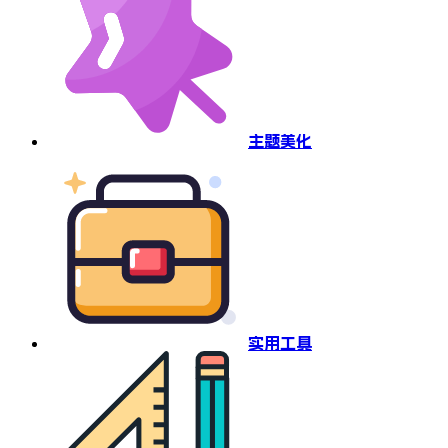
主题美化
实用工具