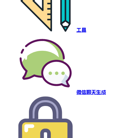
工具
微信聊天生成