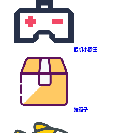
联机小霸王
推箱子