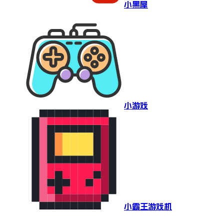
小黑屋
小游戏
小霸王游戏机