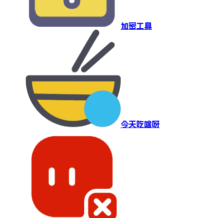
加密工具
今天吃啥呀