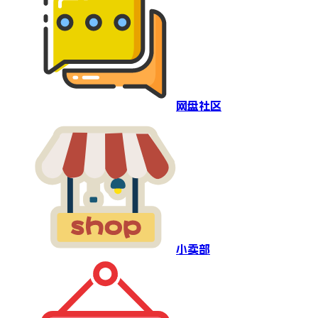
网盘社区
小卖部