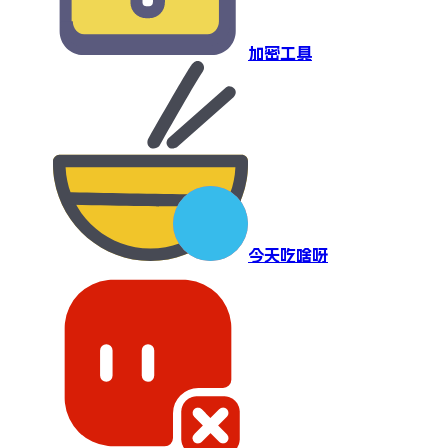
加密工具
今天吃啥呀