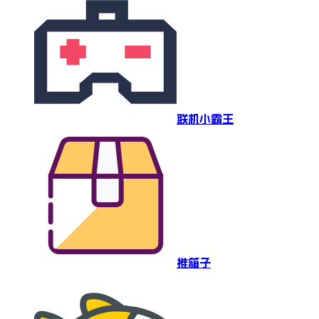
联机小霸王
推箱子