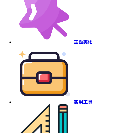
主题美化
实用工具