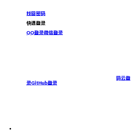
找回密码
快速登录
QQ登录
微信登录
码云登
录
GitHub登录