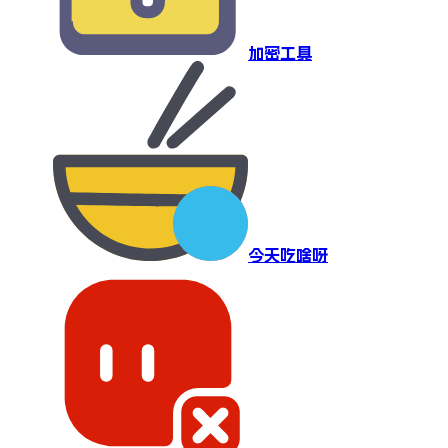
加密工具
今天吃啥呀