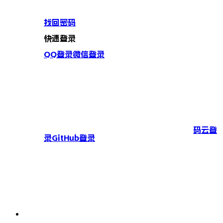
找回密码
快速登录
QQ登录
微信登录
码云登
录
GitHub登录