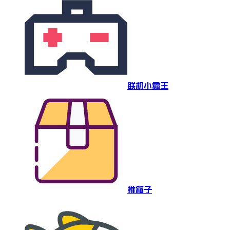
联机小霸王
推箱子