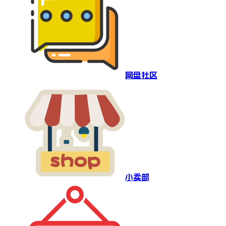
网盘社区
小卖部