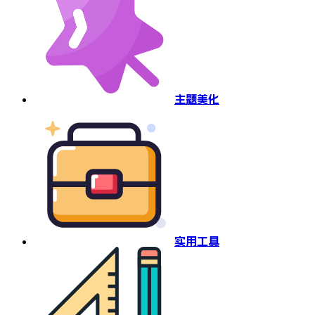
主题美化
实用工具