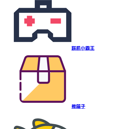
联机小霸王
推箱子