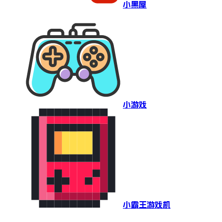
小黑屋
小游戏
小霸王游戏机