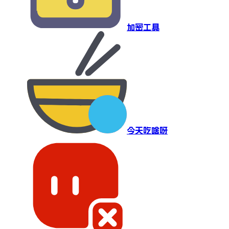
加密工具
今天吃啥呀