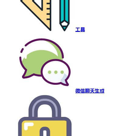
工具
微信聊天生成