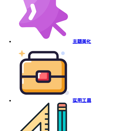
主题美化
实用工具