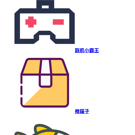
联机小霸王
推箱子