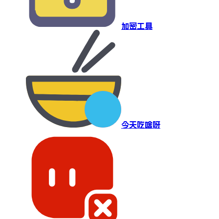
加密工具
今天吃啥呀