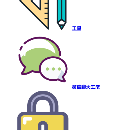
工具
微信聊天生成