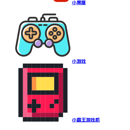
小黑屋
小游戏
小霸王游戏机