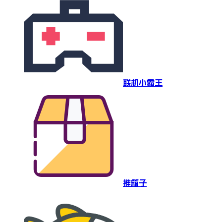
联机小霸王
推箱子