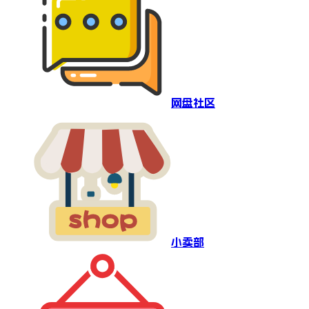
网盘社区
小卖部