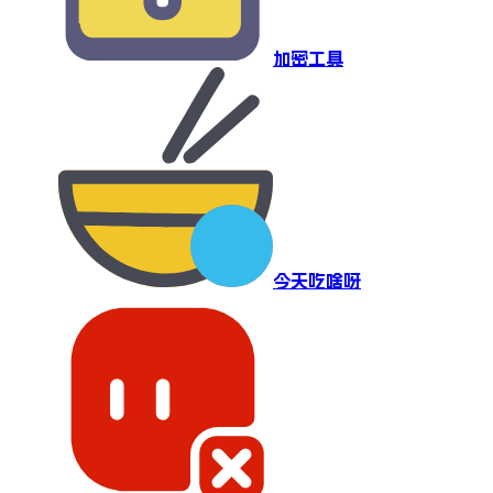
加密工具
今天吃啥呀