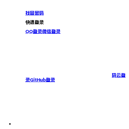
找回密码
快速登录
QQ登录
微信登录
码云登
录
GitHub登录