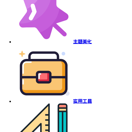
主题美化
实用工具