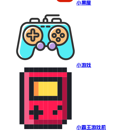
小黑屋
小游戏
小霸王游戏机