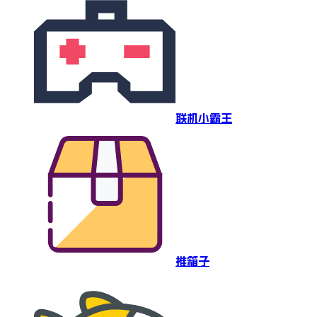
联机小霸王
推箱子