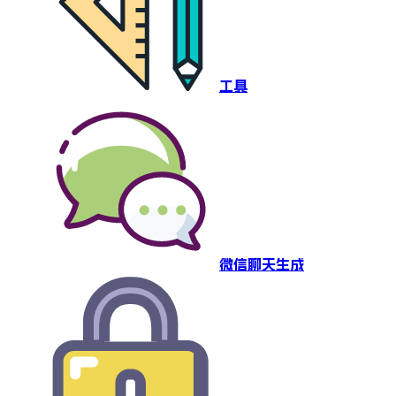
工具
微信聊天生成