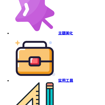
主题美化
实用工具