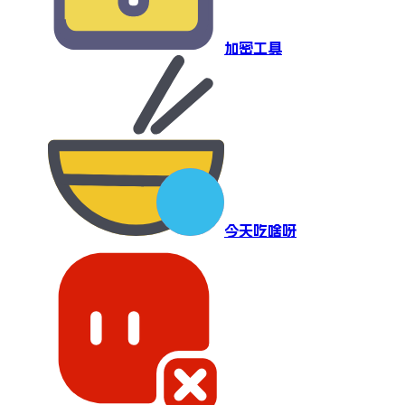
加密工具
今天吃啥呀