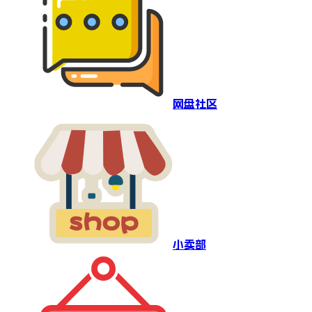
网盘社区
小卖部