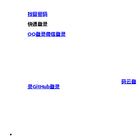
找回密码
快速登录
QQ登录
微信登录
码云登
录
GitHub登录