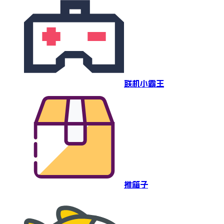
联机小霸王
推箱子