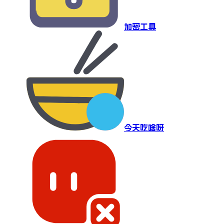
加密工具
今天吃啥呀