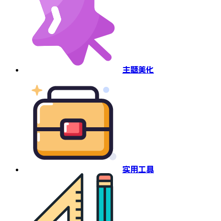
主题美化
实用工具