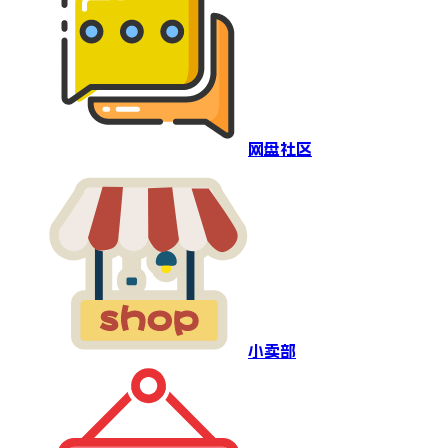
网盘社区
小卖部