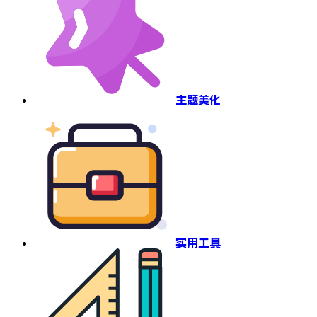
主题美化
实用工具