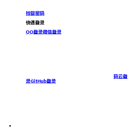
找回密码
快速登录
QQ登录
微信登录
码云登
录
GitHub登录