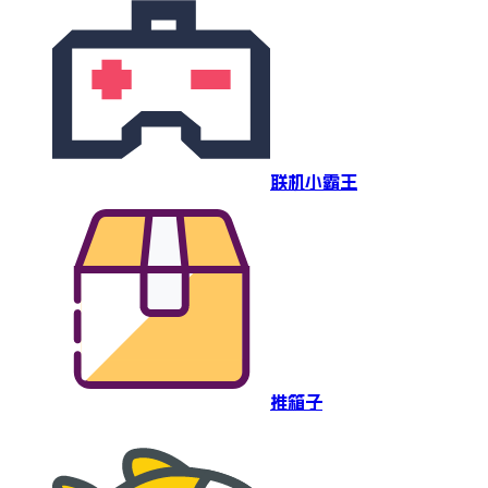
联机小霸王
推箱子