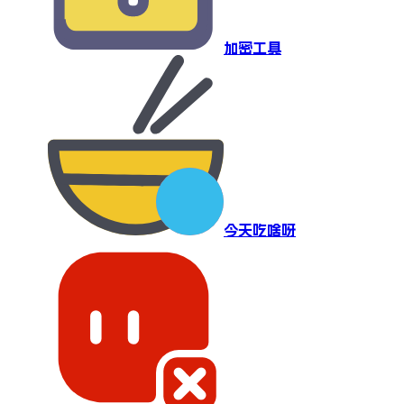
加密工具
今天吃啥呀