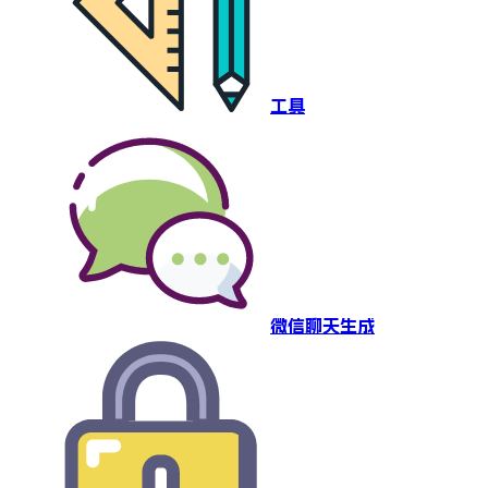
工具
微信聊天生成