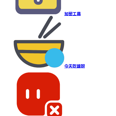
加密工具
今天吃啥呀