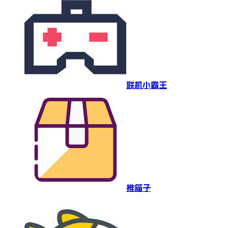
联机小霸王
推箱子