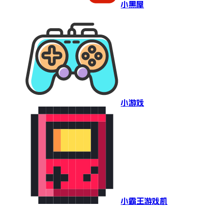
小黑屋
小游戏
小霸王游戏机