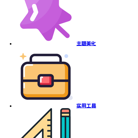
主题美化
实用工具