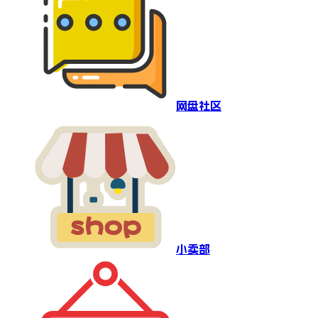
网盘社区
小卖部