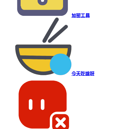
加密工具
今天吃啥呀