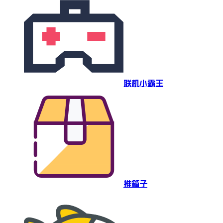
联机小霸王
推箱子