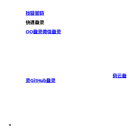
找回密码
快速登录
QQ登录
微信登录
码云登
录
GitHub登录