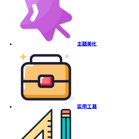
主题美化
实用工具