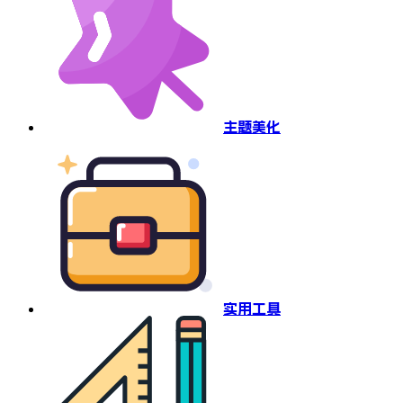
主题美化
实用工具