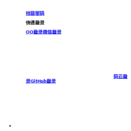
找回密码
快速登录
QQ登录
微信登录
码云登
录
GitHub登录