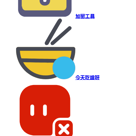
加密工具
今天吃啥呀