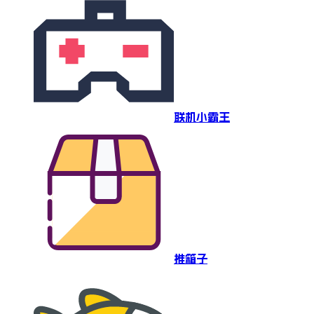
联机小霸王
推箱子