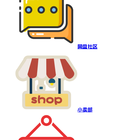
网盘社区
小卖部