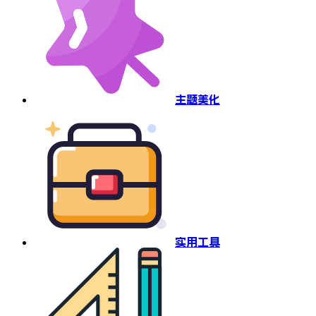
主题美化
实用工具