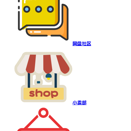
网盘社区
小卖部