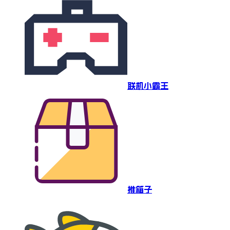
联机小霸王
推箱子