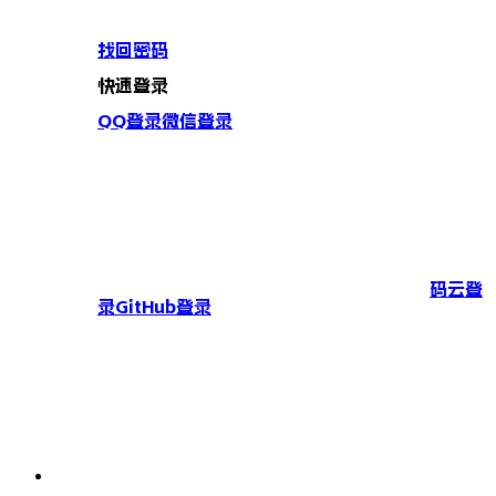
找回密码
快速登录
QQ登录
微信登录
码云登
录
GitHub登录