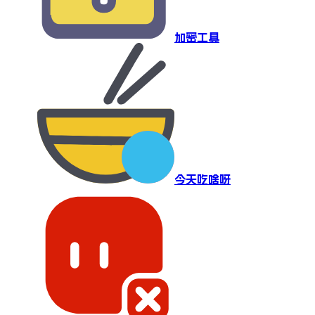
加密工具
今天吃啥呀