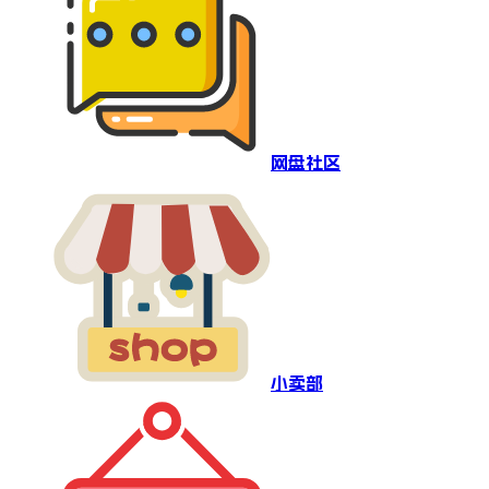
网盘社区
小卖部