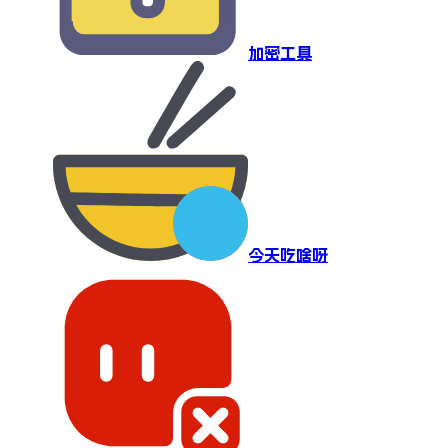
加密工具
今天吃啥呀