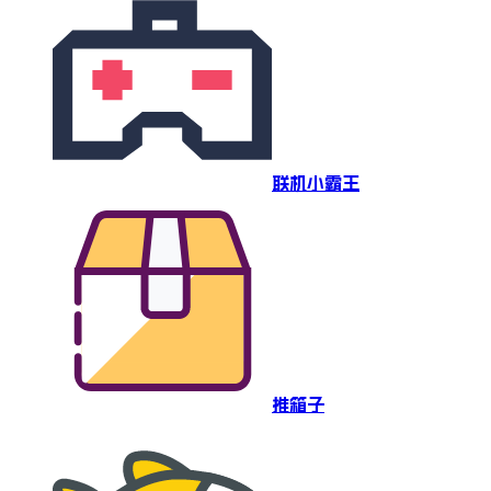
联机小霸王
推箱子