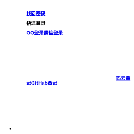
找回密码
快速登录
QQ登录
微信登录
码云登
录
GitHub登录