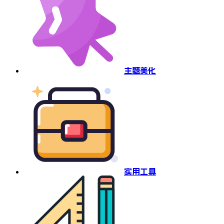
主题美化
实用工具