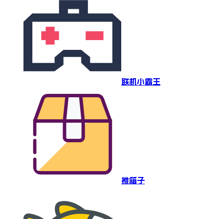
联机小霸王
推箱子