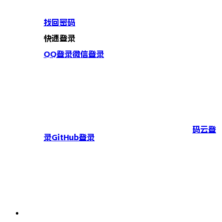
找回密码
快速登录
QQ登录
微信登录
码云登
录
GitHub登录