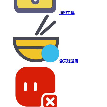
加密工具
今天吃啥呀