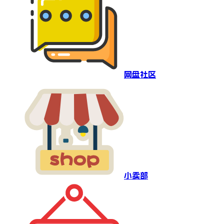
网盘社区
小卖部