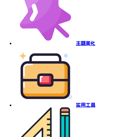
主题美化
实用工具