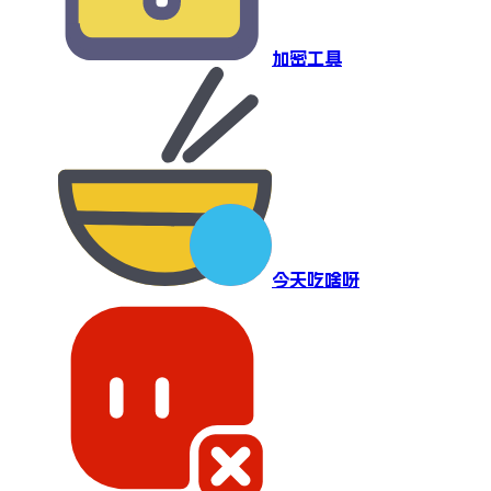
加密工具
今天吃啥呀