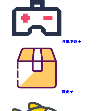
联机小霸王
推箱子