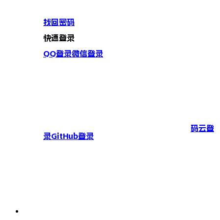
找回密码
快速登录
QQ登录
微信登录
码云登
录
GitHub登录