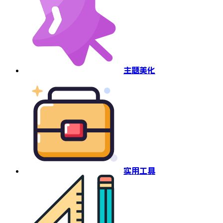
主题美化
实用工具