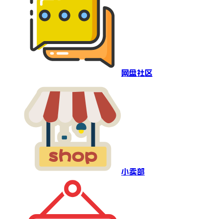
网盘社区
小卖部