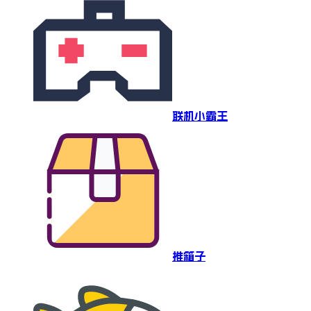
联机小霸王
推箱子