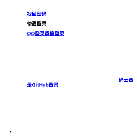
找回密码
快速登录
QQ登录
微信登录
码云登
录
GitHub登录