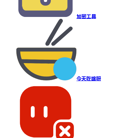
加密工具
今天吃啥呀