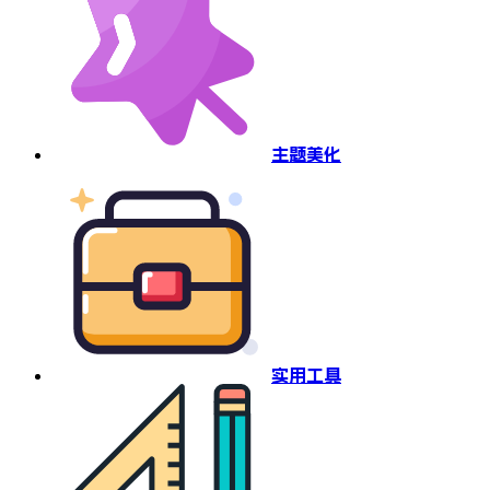
主题美化
实用工具