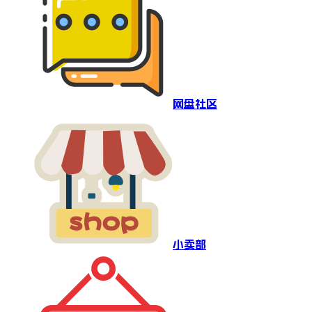
网盘社区
小卖部