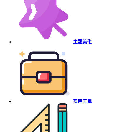
主题美化
实用工具