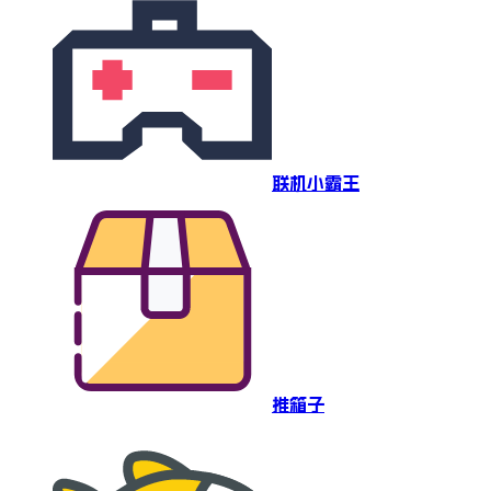
联机小霸王
推箱子