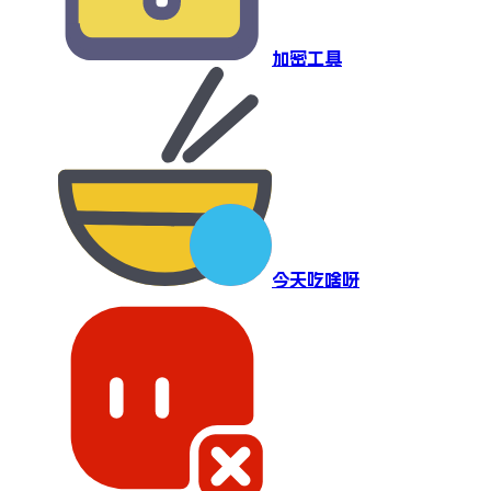
加密工具
今天吃啥呀