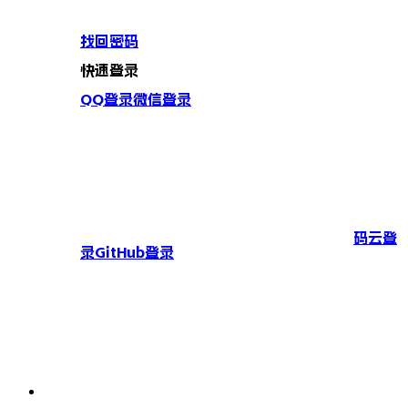
找回密码
快速登录
QQ登录
微信登录
码云登
录
GitHub登录