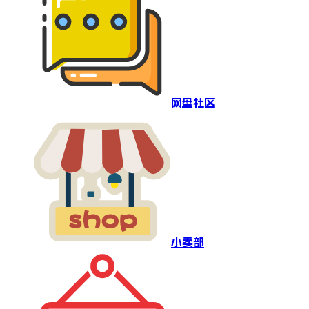
网盘社区
小卖部