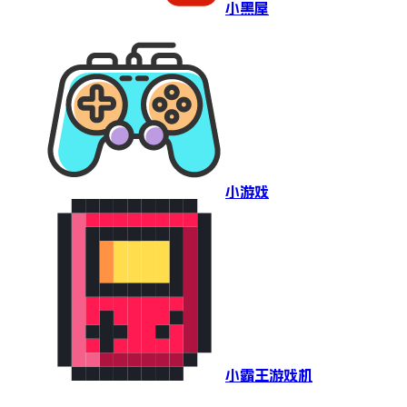
小黑屋
小游戏
小霸王游戏机