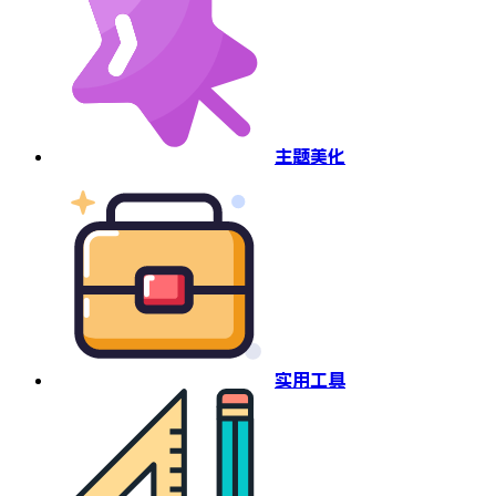
主题美化
实用工具