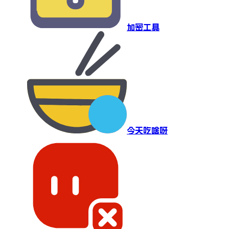
加密工具
今天吃啥呀