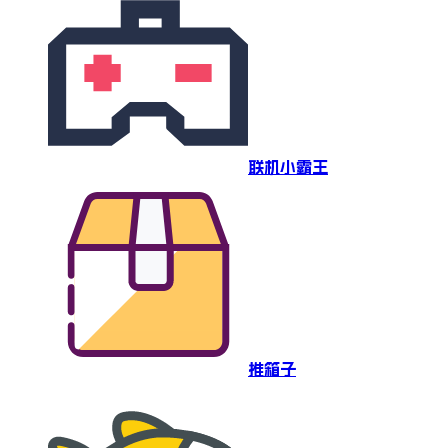
联机小霸王
推箱子