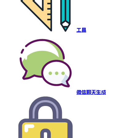
工具
微信聊天生成