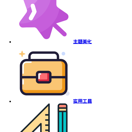
主题美化
实用工具