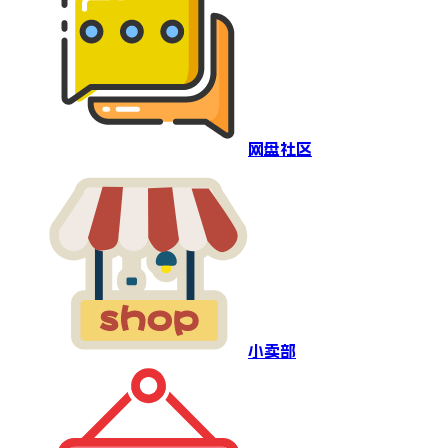
网盘社区
小卖部