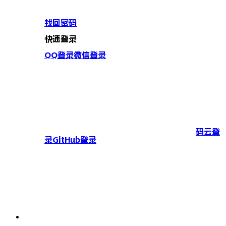
找回密码
快速登录
QQ登录
微信登录
码云登
录
GitHub登录