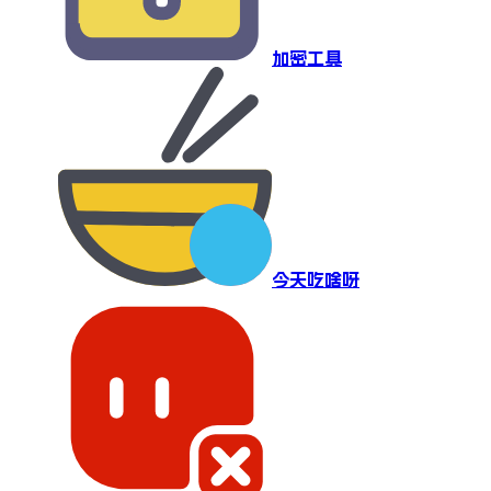
加密工具
今天吃啥呀