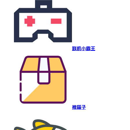
联机小霸王
推箱子